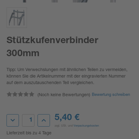
Stützkufenverbinder
300mm
Tipp: Um Verwechslungen mit ähnlichen Teilen zu vermeiden,
können Sie die Artikelnummer mit der eingravierten Nummer
auf dem auszutauschenden Teil vergleichen.
(Noch keine Bewertungen)
Bewertung schreiben
Aktueller
5,40 €
Menge
Menge
Lagerbestand:
von
von
zzgl. USt. und
Verpackungskosten
Stützkufenverbinder
Stützkufenverbinder
300mm
300mm
Lieferzeit bis zu 4 Tage
verringern
erhöhen