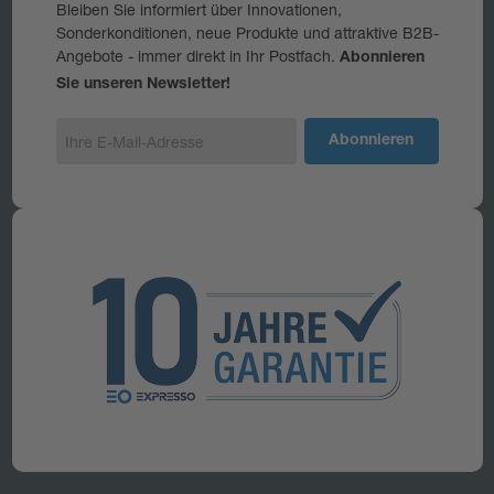
Bleiben Sie informiert über Innovationen,
Sonderkonditionen, neue Produkte und attraktive B2B-
Angebote - immer direkt in Ihr Postfach.
Abonnieren
Sie unseren Newsletter!
E
-
M
a
i
l
-
A
d
r
e
s
s
e