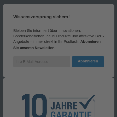
Wissensvorsprung sichern!
Bleiben Sie informiert über Innovationen,
Sonderkonditionen, neue Produkte und attraktive B2B-
Angebote - immer direkt in Ihr Postfach.
Abonnieren
Sie unseren Newsletter!
E
-
M
a
i
l
-
A
d
r
e