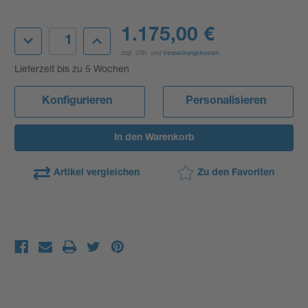
Aktueller
1.175,00 €
Menge
Menge
Lagerbestand:
von
von
zzgl. USt. und
Verpackungskosten
Reifen-
Reifen-
Transportkarre
Transportkarre
Lieferzeit bis zu 5 Wochen
(530-
(530-
800
800
mm
mm
Konfigurieren
Personalisieren
Ø
Ø
z.B.
z.B.
SUV)
SUV)
Type
Type
546
546
811
811
25
25
mit
mit
Artikel vergleichen
Zu den Favoriten
Ankipphilfe
Ankipphilfe
verringern
erhöhen