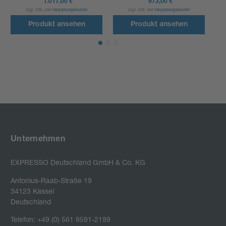
1.017,00 €
973,00 €
zzgl. USt. und
Verpackungskosten
zzgl. USt. und
Verpackungskosten
Produkt ansehen
Produkt ansehen
Unternehmen
EXPRESSO Deutschland GmbH & Co. KG
Antonius-Raab-Straße 19

34123 Kassel

Deutschland
Telefon: +49 (0) 561 9591-2199