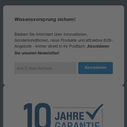
Wissensvorsprung sichern!
Bleiben Sie informiert über Innovationen,
Sonderkonditionen, neue Produkte und attraktive B2B-
Angebote - immer direkt in Ihr Postfach.
Abonnieren
Sie unseren Newsletter!
E
-
M
a
i
l
-
A
d
r
e