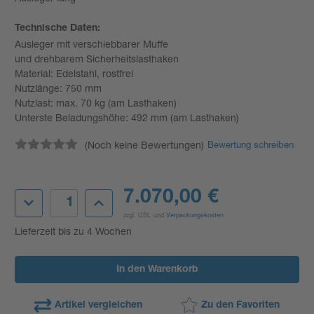
Technische Daten:
Ausleger mit verschiebbarer Muffe
und drehbarem Sicherheitslasthaken
Material: Edelstahl, rostfrei
Nutzlänge: 750 mm
Nutzlast: max. 70 kg (am Lasthaken)
Unterste Beladungshöhe: 492 mm (am Lasthaken)
(Noch keine Bewertungen)
Bewertung schreiben
Aktueller
7.070,00 €
Menge
Menge
Lagerbestand:
von
von
zzgl. USt. und
Verpackungskosten
lift2move
lift2move
selective
selective
Lieferzeit bis zu 4 Wochen
200
200
S
S
-
-
Mit
Mit
Ausleger
Ausleger
(lang)
(lang)
verringern
erhöhen
Artikel vergleichen
Zu den Favoriten