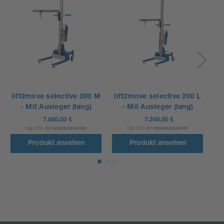
lift2move selective 200 M
lift2move selective 200 L
li
- Mit Ausleger (lang)
- Mit Ausleger (lang)
7.080,00 €
7.240,00 €
zzgl. USt. und
Verpackungskosten
zzgl. USt. und
Verpackungskosten
Produkt ansehen
Produkt ansehen