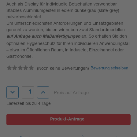
Auch als Display für individuelle Botschaften verwendbar
Stabiles Aluminiumgestell in edlem dunkelgrau (slate-grey)
pulverbeschichtet
Um unterschiedlichsten Anforderungen und Einsatzgebieten
gerecht zu werden, bieten wir neben zwei Standardmodellen
an. So erhalten Sie den
auf Anfrage auch Maßanfertigungen
optimalen Hygieneschutz für Ihren individuellen Anwendungsfall
– etwa im Öffentlichen Raum, in Industrie, Einzelhandel oder
Gastronomie.
(Noch keine Bewertungen)
Bewertung schreiben
Aktueller
Menge
Menge
Preis auf Anfrage
Lagerbestand:
von
von
Hailo
Hailo
Lieferzeit bis zu 4 Tage
Einhänge-
Einhänge-
Infotafel
Infotafel
verringern
erhöhen
Produkt-Anfrage