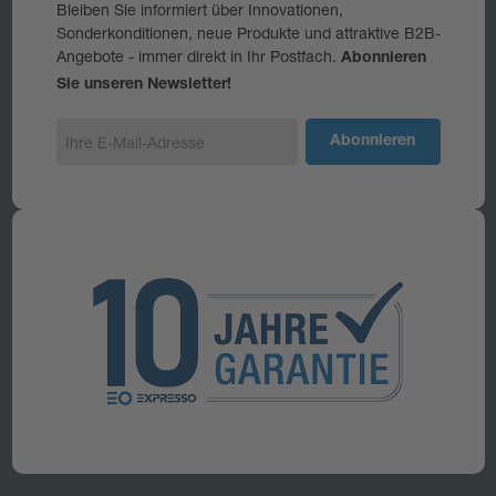
Bleiben Sie informiert über Innovationen,
Sonderkonditionen, neue Produkte und attraktive B2B-
Angebote - immer direkt in Ihr Postfach.
Abonnieren
Sie unseren Newsletter!
E
-
M
a
i
l
-
A
d
r
e
s
s
e