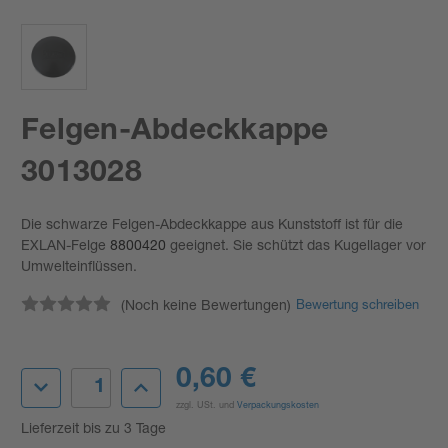
Felgen-Abdeckkappe
3013028
Die schwarze Felgen-Abdeckkappe aus Kunststoff ist für die
EXLAN-Felge
8800420
geeignet. Sie schützt das Kugellager vor
Umwelteinflüssen.
(Noch keine Bewertungen)
Bewertung schreiben
Aktueller
0,60 €
Menge
Menge
Lagerbestand:
von
von
zzgl. USt. und
Verpackungskosten
Felgen-
Felgen-
Abdeckkappe
Abdeckkappe
Lieferzeit bis zu 3 Tage
3013028
3013028