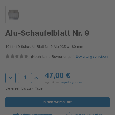
Alu-Schaufelblatt Nr. 9
1011419 Schaufel-Blatt Nr. 9 Alu 235 x 180 mm
(Noch keine Bewertungen)
Bewertung schreiben
Aktueller
47,00 €
Menge
Menge
Lagerbestand:
von
von
zzgl. USt. und
Verpackungskosten
Alu-
Alu-
Schaufelblatt
Schaufelblatt
Lieferzeit bis zu 4 Tage
Nr.
Nr.
9
9
verringern
erhöhen