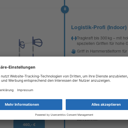
8
Logistik-Profi (Indoor)
Tragkraft bis 300 kg – mit 
speziellen Griffen für hohe 
Griff in Hammerstielform für
Lufträder – souverän und s
jedem Terrain.
Schaufel – auf Wunsch klap
Premium-Aluminium – leicht, 
korrosionsfrei.
Modular – Zubehör & Ersatzt
nachrüstbar.
10 Jahre Garantie – EXPRE
Wertstabil & reparaturfreund
Jahrzehnte.
460,- €