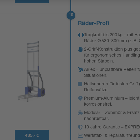
10
Räder-Profi
Tragkraft bis 200 kg – mit H
Räder Ø 530–800 mm (z. B. 
2-Griff-Konstruktion plus 
für ergonomisches Handling 
hohen Stapeln.
Airlex – unplattbare Reifen 
Situationen.
Haltscheren für festen Griff
Reifensätze.
Premium-Aluminium – leicht, 
korrosionsfrei.
Modular – Zubehör & Ersatzt
nachrüstbar.
10 Jahre Garantie – EXPRE
Wertstabil & reparaturfreund
435,- €