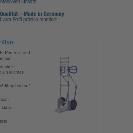
iffen
ehr Kontrolle und
recken.
ne stets
 ein leichtes
toßdämpfend auf
pbar.
stabil,
eile