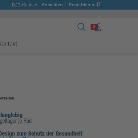
B2B-Kunden:
Anmelden
Registrieren
|
0
Kontakt
erzeiten.