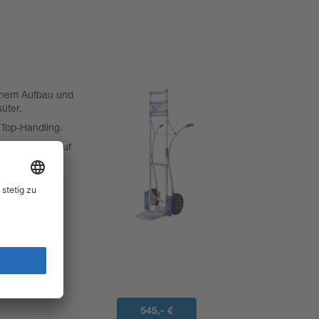
hohem Aufbau und
Güter.
 Top-Handling.
toßdämpfend auf
pbar.
stabil,
eile
SSO Qualität.
lich über
545,- €