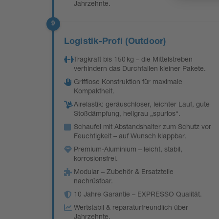
Jahrzehnte.
9
Logistik-Profi (Outdoor)
Tragkraft bis 150 kg – die Mittelstreben
verhindern das Durchfallen kleiner Pakete.
Grifflose Konstruktion für maximale
Kompaktheit.
Airelastik: geräuschloser, leichter Lauf, gute
Stoßdämpfung, hellgrau „spurlos“.
Schaufel mit Abstandshalter zum Schutz vor
Feuchtigkeit – auf Wunsch klappbar.
Premium-Aluminium – leicht, stabil,
korrosionsfrei.
Modular – Zubehör & Ersatzteile
nachrüstbar.
10 Jahre Garantie – EXPRESSO Qualität.
Wertstabil & reparaturfreundlich über
Jahrzehnte.