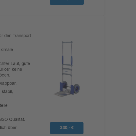
für den Transport
aximale
ichter Lauf, gute
urlos“ keine
öden.
klappbar.
stabil,
eile
SSO Qualität.
lich über
330,- €