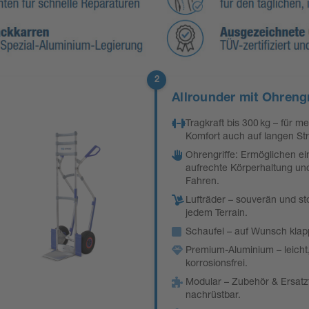
2
Allrounder mit Ohrengr
Tragkraft bis 300 kg – für m
Komfort auch auf langen St
Ohrengriffe: Ermöglichen ei
aufrechte Körperhaltung und
Fahren.
Lufträder – souverän und s
jedem Terrain.
Schaufel – auf Wunsch klap
Premium-Aluminium – leicht, 
korrosionsfrei.
Modular – Zubehör & Ersatzt
nachrüstbar.