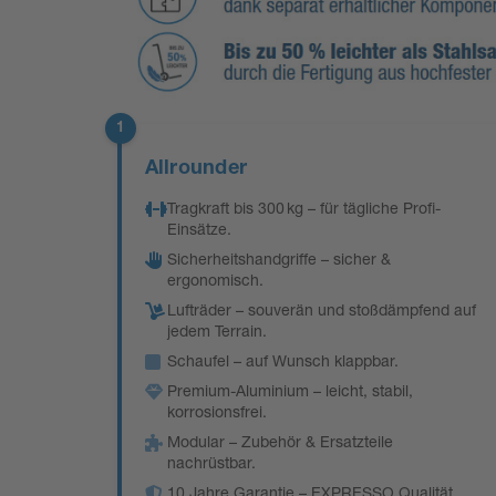
1
Allrounder
Tragkraft bis 300 kg – für tägliche Profi-
Einsätze.
Sicherheitshandgriffe – sicher &
ergonomisch.
Lufträder – souverän und stoßdämpfend auf
jedem Terrain.
Schaufel – auf Wunsch klappbar.
Premium-Aluminium – leicht, stabil,
korrosionsfrei.
Modular – Zubehör & Ersatzteile
nachrüstbar.
10 Jahre Garantie – EXPRESSO Qualität.