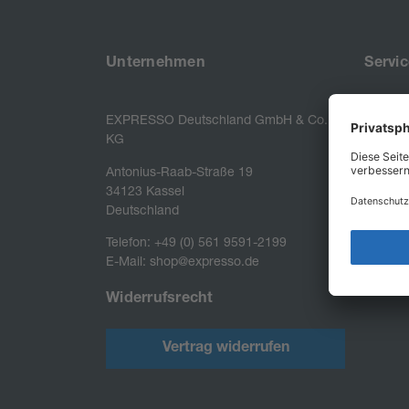
Unternehmen
Servic
EXPRESSO Deutschland GmbH & Co.
FAQ
KG
Antonius-Raab-Straße 19

34123 Kassel

Deutschland
Telefon: +49 (0) 561 9591-2199
E-Mail: shop@expresso.de
Widerrufsrecht
Vertrag widerrufen