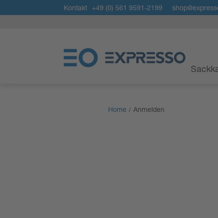
Kontakt
+49 (0) 561 9591-2199
shop@express
Sackka
Home
Anmelden