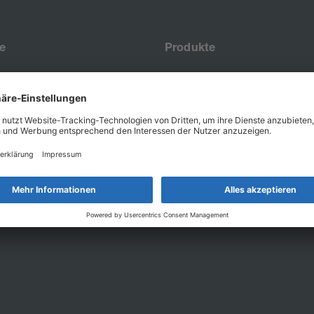
e
Produkte
Sackkarren
Lifte
Leitern
Logistik